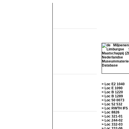
Over de site
Home
Topobjecten
Over de NMMD
Zoeken
Updates
Artikelen
Forum
Links
Industrieële
smalspoormusea
DSM
EDS
> Loc E2 1040
GSS
> Loc E 1090
ISM
> Loc B 1220
MWL
> Loc B 1289
SKL
> Loc 50 0073
SRL
> Loc 52 532
Museumspoorlijnen
> Loc RWTH IFS 
> Loc 8826
MBS
> Loc 321-01
Miljoenenlijn (ZLSM)
> Loc 244-02
S v/h RTM
> Loc 332-03
SGB
> Loc 332-06