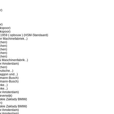
r)
r)
kspoor)
kspoor)
) 1959 ( opbouw ) (HSM-Standaard)
r Machinefabriek...)
chen)
chen)
chen)
chen)
chen)
Maschinenfabrik...)
r Amsterdam)
chen)
tsche...)
ggon und...)
fmann-Busch)
fmann-Busch)
ke...)
ke...)
r Amsterdam)
everwijk)
skie Zaklady BMIW)
n)
skie Zaklady BMIW)
r Amsterdam)
r Amsterdam)