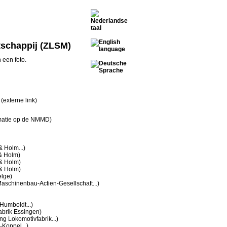
tschappij (ZLSM)
 een foto.
(externe link)
rmatie op de NMMD)
& Holm...)
& Holm)
& Holm)
& Holm)
elge)
Maschinenbau-Actien-Gesellschaft...)
Humboldt...)
brik Essingen)
g Lokomotivfabrik...)
-Koppel...)