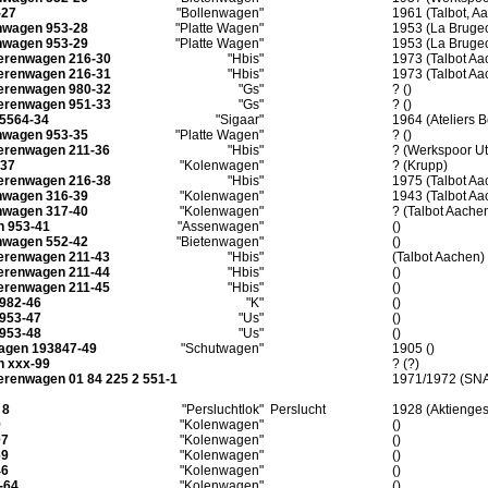
-27
"Bollenwagen"
1961 (Talbot, A
nwagen 953-28
"Platte Wagen"
1953 (La Brugeoi
nwagen 953-29
"Platte Wagen"
1953 (La Brugeoi
derenwagen 216-30
"Hbis"
1973 (Talbot Aa
derenwagen 216-31
"Hbis"
1973 (Talbot Aa
derenwagen 980-32
"Gs"
? ()
derenwagen 951-33
"Gs"
? ()
45564-34
"Sigaar"
1964 (Ateliers B
nwagen 953-35
"Platte Wagen"
? ()
erenwagen 211-36
"Hbis"
? (Werkspoor Ut
-37
"Kolenwagen"
? (Krupp)
derenwagen 216-38
"Hbis"
1975 (Talbot Aa
nwagen 316-39
"Kolenwagen"
1943 (Talbot Aa
nwagen 317-40
"Kolenwagen"
? (Talbot Aache
n 953-41
"Assenwagen"
()
nwagen 552-42
"Bietenwagen"
()
erenwagen 211-43
"Hbis"
(Talbot Aachen)
erenwagen 211-44
"Hbis"
()
erenwagen 211-45
"Hbis"
()
982-46
"K"
()
953-47
"Us"
()
953-48
"Us"
()
wagen 193847-49
"Schutwagen"
1905 ()
n xxx-99
? (?)
erenwagen 01 84 225 2 551-1
1971/1972 (SNAV
 8
"Persluchtlok"
Perslucht
1928 (Aktiengese
9
"Kolenwagen"
()
07
"Kolenwagen"
()
69
"Kolenwagen"
()
46
"Kolenwagen"
()
-64
"Kolenwagen"
()