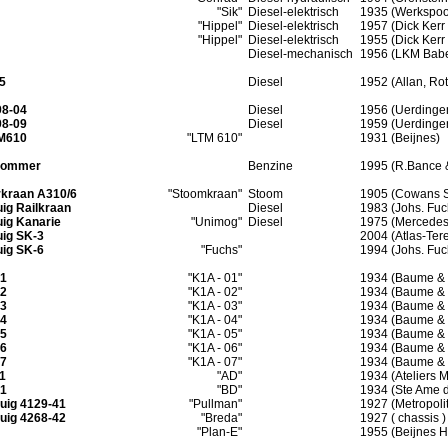
"Sik"
Diesel-elektrisch
1935 (Werkspoo
"Hippel"
Diesel-elektrisch
1957 (Dick Kerr
"Hippel"
Diesel-elektrisch
1955 (Dick Kerr
Diesel-mechanisch
1956 (LKM Babe
05
Diesel
1952 (Allan, Ro
98-04
Diesel
1956 (Uerdinge
98-09
Diesel
1959 (Uerdinge
TM610
"LTM 610"
1931 (Beijnes)
brommer
Benzine
1995 (R.Bance &
rkraan A310/6
"Stoomkraan"
Stoom
1905 (Cowans S
uig Railkraan
Diesel
1983 (Johs. Fuc
uig Kanarie
"Unimog"
Diesel
1975 (Mercedes-
uig SK-3
2004 (Atlas-Ter
uig SK-6
"Fuchs"
1994 (Johs. Fuc
01
"K1A - 01"
1934 (Baume & 
02
"K1A - 02"
1934 (Baume & 
03
"K1A - 03"
1934 (Baume & 
04
"K1A - 04"
1934 (Baume & 
05
"K1A - 05"
1934 (Baume & 
06
"K1A - 06"
1934 (Baume & 
07
"K1A - 07"
1934 (Baume & 
11
"AD"
1934 (Ateliers Me
21
"BD"
1934 (Ste Ame d
tuig 4129-41
"Pullman"
1927 (Metropoli
tuig 4268-42
"Breda"
1927 ( chassis )
"Plan-E"
1955 (Beijnes 