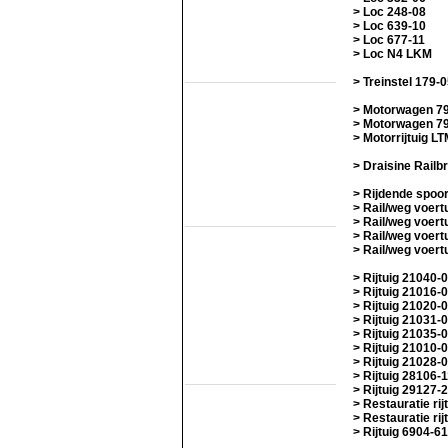
SHM
> Loc 248-08
STAR
> Loc 639-10
VSM
> Loc 677-11
> Loc N4 LKM
Railmusea
(met exploitatie)
> Treinstel 179-
Het Spoorwegmuseum
HSIJ
> Motorwagen 7
SHD
> Motorwagen 7
SMMR
> Motorrijtuig L
SSN
Stichting 2454 Crew
> Draisine Rail
Stichting Mat'54
> Rijdende spoo
Railmusea
> Rail/weg voert
(zonder exploitatie)
> Rail/weg voert
NTM
> Rail/weg voert
SBM
> Rail/weg voert
SDL
STIBANS
> Rijtuig 21040-
Stichting 162
> Rijtuig 21016-
SZB
> Rijtuig 21020-
Transit Oost
> Rijtuig 21031-
WGL1501/KLOK
> Rijtuig 21035-
> Rijtuig 21010-
Trammusea
> Rijtuig 21028-
(electrisch)
> Rijtuig 28106-
> Rijtuig 29127-
EMA
> Restauratie rij
HOVM
> Restauratie rij
NOM
> Rijtuig 6904-61
NZH