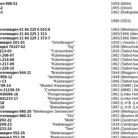
en 998-51
1959 (MAN)
52
1955 (Orion)
53
1962 (Rathgebe
1996 (ODS)
erenwagen 01 84 225 0 023-9
1963 (Werkspoo
erenwagen 21 84 225 1 313
1965/1966 (Wer
erenwagen 21 84 225 1 373-7
1965/1966 (Wer
nwagen 201-01
"Grindwagen"
1920 ( chassis 
agen 76107-02
"Dg"
1958 (Winschote
213-03
"Creosootolie"
1920 (Talbot Aa
n 206-07
"Kübelwagen"
1962 (Talbot Aa
n 214-08
"Kübelwagen"
1962 (Talbot Aa
n 217-09
"Kübelwagen"
1962 (Talbot Aa
n 229-10
"Kübelwagen"
1962 (Talbot Aa
erenwagen 944-11
"Brandwagen"
1944 (Waggon & 
 959-12
"Verblijfswagen"
1949 (Werkspoo
9-13
"Koelwagen"
1966 (Talbot Aa
749-14
"Mulden Kiepwagen"
1953 (DWM ( Deu
en 21239-15
"Containerwagen"
1963 (WMD ( Wa
436066-16
"Rongenwagen"
1961 (Linke-Ho
441233-17
"Rongenwagen"
1961 (Linke-Ho
-18
"Ballastwagen"
1965 (L.H.B. (Lin
-19
"Ballastwagen"
1967 (L.H.B. (Lin
derenwagen 980-20
"Werkwagen Seinwezen"
1949 (Werkspoo
derenwagen 980-21
"Gls"
1952 (Beynes B
202-22
"Melk"
1949 (Zaodrzan
209-23
"Ketelwagen"
1929 (Uerdinge
233-24
"Teer"
1949 (Zaodrzan
nwagen 552-25
"Bietenwagen"
1956 (Werkspoo
nwagen 552-26
"Bietenwagen"
1957 (Werkspoo