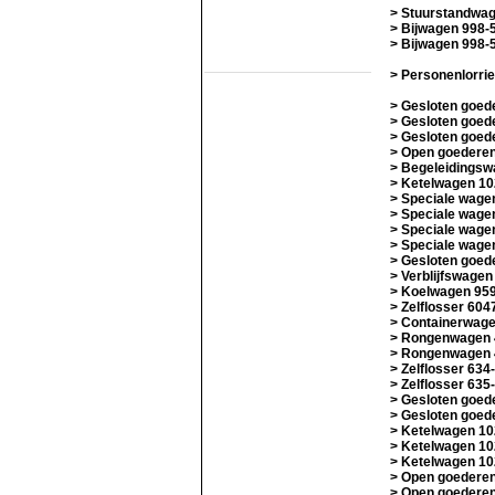
Romeo/TS Rotterdam
> Stuurstandwag
TS Schev
> Bijwagen 998-
TS werkgr. Asd
> Bijwagen 998-
Statische objecten
> Personenlorrie
Eext
Groenlo
> Gesloten goed
MIJSM
> Gesloten goed
SEIN
> Gesloten goed
Statisch materieel
> Open goedere
Waterhuizen
> Begeleidingsw
Wildlands
> Ketelwagen 10
> Speciale wage
> Speciale wage
> Speciale wage
> Speciale wage
> Gesloten goed
> Verblijfswagen
> Koelwagen 95
> Zelflosser 604
> Containerwag
> Rongenwagen 
> Rongenwagen 
> Zelflosser 634
> Zelflosser 635
> Gesloten goe
> Gesloten goe
> Ketelwagen 10
> Ketelwagen 10
> Ketelwagen 10
> Open goedere
> Open goedere