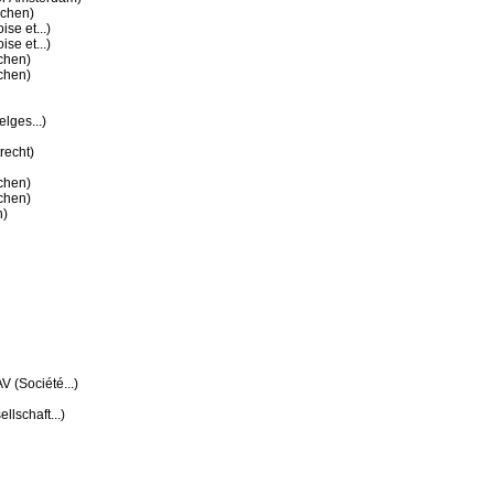
achen)
se et...)
se et...)
chen)
chen)
elges...)
recht)
chen)
chen)
n)
 (Société...)
llschaft...)