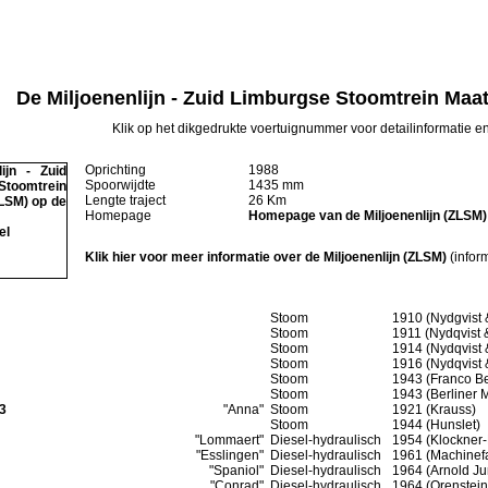
De Miljoenenlijn - Zuid Limburgse Stoomtrein Maa
Klik op het dikgedrukte voertuignummer voor detailinformatie en
Oprichting
1988
Spoorwijdte
1435 mm
Lengte traject
26 Km
Homepage
Homepage van de Miljoenenlijn (ZLSM)
Klik hier voor meer informatie over de Miljoenenlijn (ZLSM)
(info
Stoom
1910 (Nydgvist 
Stoom
1911 (Nydqvist 
Stoom
1914 (Nydqvist 
Stoom
1916 (Nydqvist 
Stoom
1943 (Franco B
Stoom
1943 (Berliner 
3
"Anna"
Stoom
1921 (Krauss)
Stoom
1944 (Hunslet)
"Lommaert"
Diesel-hydraulisch
1954 (Klockner-
"Esslingen"
Diesel-hydraulisch
1961 (Machinefa
"Spaniol"
Diesel-hydraulisch
1964 (Arnold Jun
"Conrad"
Diesel-hydraulisch
1964 (Orenstein