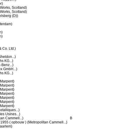
r)
 Works, Scotland)
 Works, Scotland)
lsberg (D))
tterdam)
n)
n)
 Co. Ltd.)
heldon...)
hs KG...)
Benz...)
ex GmbH...)
hs KG...)
Marpent)
Marpent)
Marpent)
Marpent)
Marpent)
Marpent)
Marpent)
talliques...)
es Usines...)
tan Cammell...)
B
 1955 ( opbouw ) (Metropolitan Cammell...)
Haarlem)