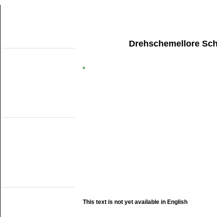
Drehschemellore Sch
Uber diese seiten
Home
Topobjecten
Uber die NMMD
Suchen
Updates
Artikel
Forum
Links
Feldbahn Museums
DSM
EDS
GSS
ISM
MWL
SKL
SRL
Museumsbahnen
(Eigene Strecke)
MBS
Miljoenenlijn (ZLSM)
This text is not yet available in English
S v/h RTM
SGB