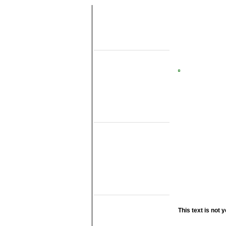
Uber diese seiten
Home
Topobjecten
Uber die NMMD
Suchen
Updates
Artikel
Forum
Links
Feldbahn Museums
DSM
EDS
GSS
ISM
MWL
SKL
SRL
Museumsbahnen
(Eigene Strecke)
MBS
Miljoenenlijn (ZLSM)
This text is not y
S v/h RTM
SGB