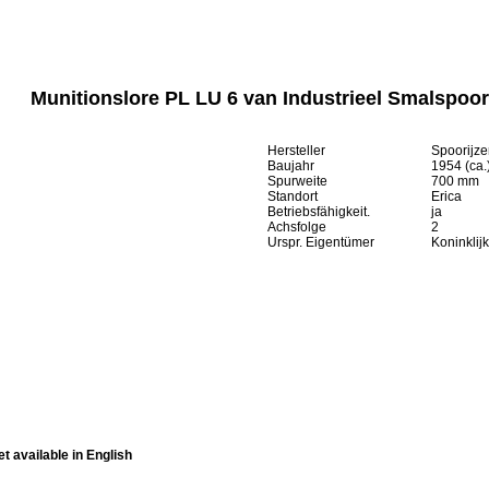
Munitionslore PL LU 6 van Industrieel Smalspoo
Hersteller
Spoorijzer
Baujahr
1954 (ca.
Spurweite
700 mm
Standort
Erica
Betriebsfähigkeit.
ja
Achsfolge
2
Urspr. Eigentümer
Koninklij
et available in English