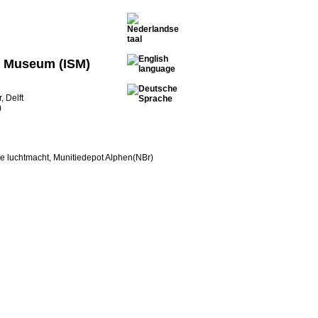
r Museum (ISM)
, Delft
)
ke luchtmacht, Munitiedepot Alphen(NBr)