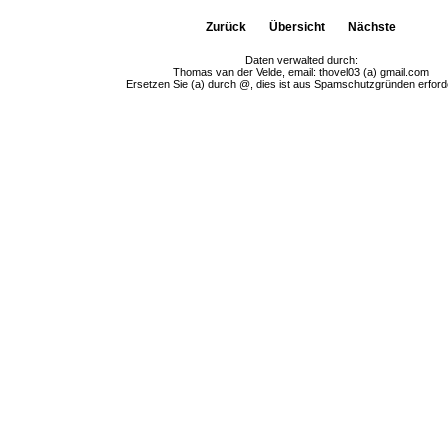
Zurück
Übersicht
Nächste
Daten verwalted durch:
Thomas van der Velde, email: thovel03 (a) gmail.com
Ersetzen Sie (a) durch @, dies ist aus Spamschutzgründen erforde