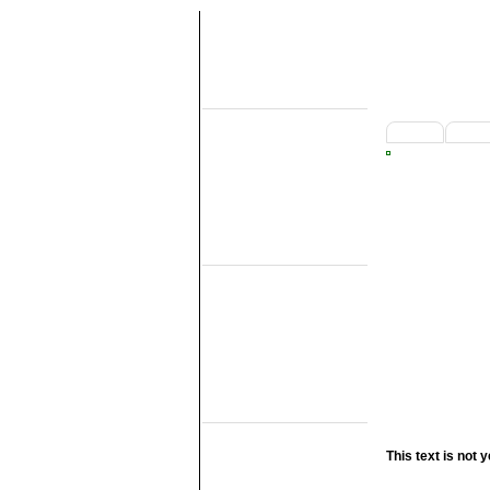
Uber diese seiten
Home
1
2
Topobjecten
Uber die NMMD
Suchen
Updates
Artikel
Forum
Links
Feldbahn Museums
DSM
EDS
GSS
ISM
MWL
SKL
SRL
Museumsbahnen
(Eigene Strecke)
MBS
Miljoenenlijn (ZLSM)
This text is not y
S v/h RTM
SGB