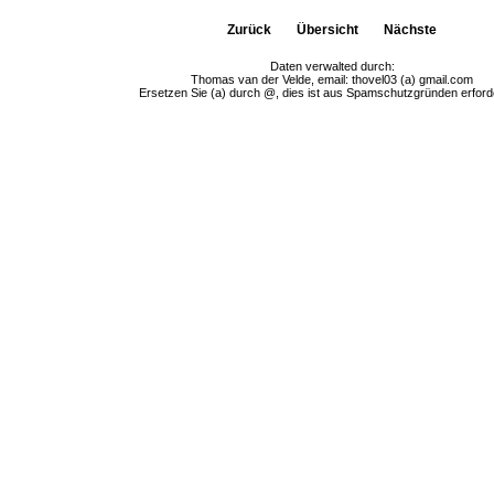
Zurück
Übersicht
Nächste
Daten verwalted durch:
Thomas van der Velde, email: thovel03 (a) gmail.com
Ersetzen Sie (a) durch @, dies ist aus Spamschutzgründen erforde