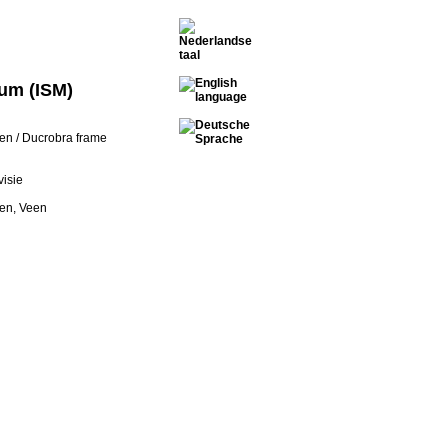
um (ISM)
en / Ducrobra frame
visie
en, Veen