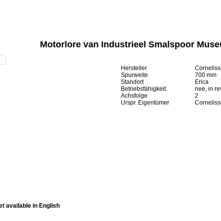
Motorlore van Industrieel Smalspoor Muse
Hersteller
Corneliss
Spurweite
700 mm
Standort
Erica
Betriebsfähigkeit.
nee, in re
Achsfolge
2
Urspr. Eigentümer
Corneliss
et available in English