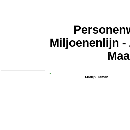
Personenw
Uber diese seiten
Home
Topobjecten
Miljoenenlijn 
Uber die NMMD
Suchen
Updates
Maa
Artikel
Forum
Links
Feldbahn Museums
DSM
EDS
Martijn Haman
GSS
ISM
MWL
SKL
SRL
Museumsbahnen
(Eigene Strecke)
MBS
Miljoenenlijn (ZLSM)
S v/h RTM
SGB