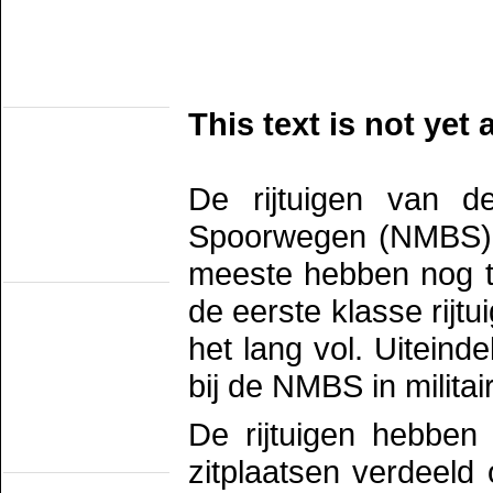
SHM
STAR
VSM
Eisenbahn Museums
(fahrend auf
nichteigene Bahn)
This text is not yet 
Het Spoorwegmuseum
HSIJ
SHD
SMMR
SSN
De rijtuigen van d
Stichting 2454 Crew
Stichting Mat'54
Spoorwegen (NMBS) in
Eisenbahn Museums
(Nicht Offentlich
meeste hebben nog to
Fahrend)
NTM
de eerste klasse rijt
SBM
SDL
STIBANS
het lang vol. Uiteindel
Stichting 162
SZB
bij de NMBS in militai
Transit Oost
WGL1501/KLOK
De rijtuigen hebben
Strassenbahn
Museums
(Electrisch)
zitplaatsen verdeeld
EMA