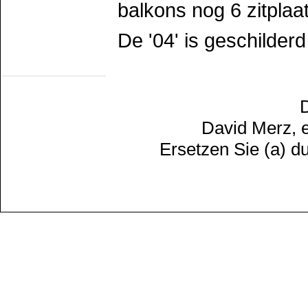
HOVM
balkons nog 6 zitplaa
NOM
NZH
Romeo/TS Rotterdam
De '04' is geschilderd 
TS Schev
TS werkgr. Asd
Statische Objekten
Eext
Groenlo
MIJSM
D
SEIN
Statisch materieel
David Merz, e
Waterhuizen
Wildlands
Ersetzen Sie (a) d