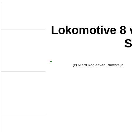
Lokomotive 8 
Uber diese seiten
Home
Topobjecten
S
Uber die NMMD
Suchen
Updates
Artikel
Forum
Links
(c) Allard Rogier van Ravesteijn
Feldbahn Museums
DSM
EDS
GSS
ISM
MWL
SKL
SRL
Museumsbahnen
(Eigene Strecke)
MBS
Miljoenenlijn (ZLSM)
S v/h RTM
SGB