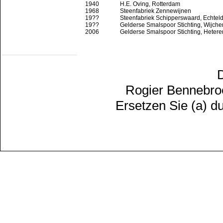
HOVM
1940
H.E. Oving, Rotterdam
NOM
1968
Steenfabriek Zennewijnen
NZH
19??
Steenfabriek Schipperswaard, Echtel
Romeo/TS Rotterdam
19??
Gelderse Smalspoor Stichting, Wijche
TS Schev
2006
Gelderse Smalspoor Stichting, Hetere
TS werkgr. Asd
Statische Objekten
Eext
Groenlo
D
MIJSM
SEIN
Rogier Bennebroe
Statisch materieel
Waterhuizen
Wildlands
Ersetzen Sie (a) d