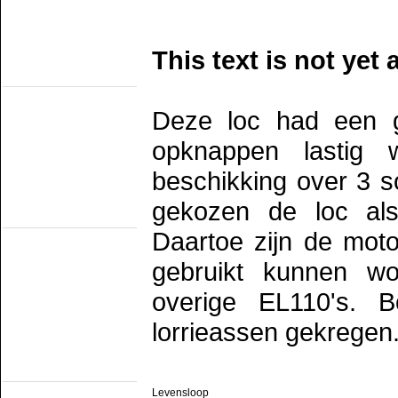
SHM
STAR
VSM
Eisenbahn Museums
This text is not yet 
(fahrend auf
nichteigene Bahn)
Het Spoorwegmuseum
HSIJ
Deze loc had een g
SHD
SMMR
opknappen lastig
SSN
Stichting 2454 Crew
Stichting Mat'54
beschikking over 3 s
Eisenbahn Museums
gekozen de loc al
(Nicht Offentlich
Fahrend)
Daartoe zijn de moto
NTM
SBM
SDL
gebruikt kunnen wo
STIBANS
Stichting 162
overige EL110's. 
SZB
Transit Oost
WGL1501/KLOK
lorrieassen gekregen
Strassenbahn
Museums
(Electrisch)
EMA
Levensloop