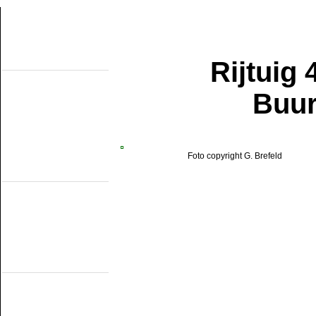
Rijtuig
Over de site
Home
Topobjecten
Buur
Over de NMMD
Zoeken
Updates
Artikelen
Forum
Links
Foto copyright G. Brefeld
Industrieële
smalspoormusea
DSM
EDS
GSS
ISM
MWL
SKL
SRL
Museumspoorlijnen
MBS
Miljoenenlijn (ZLSM)
S v/h RTM
SGB