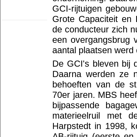
Romeo/TS Rotterdam
TS Schev
GCI-rijtuigen gebouw
TS werkgr. Asd
Grote Capaciteit en 
Statische objecten
Eext
de conducteur zich 
Groenlo
MIJSM
SEIN
een overgangsbrug va
Statisch materieel
Waterhuizen
aantal plaatsen werd 
Wildlands
De GCI's bleven bij 
Daarna werden ze n
behoeften van de st
70er jaren. MBS heeft
bijpassende bagage
materieelruil met 
Harpstedt in 1998, 
AB-rijtuig (eerste 