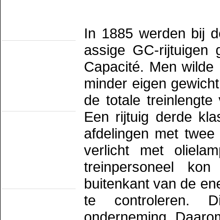
SHM
STAR
VSM
Railmusea
In 1885 werden bij 
(met exploitatie)
Het Spoorwegmuseum
assige GC-rijtuigen
HSIJ
SHD
Capacité. Men wilde 
SMMR
SSN
minder eigen gewicht p
Stichting 2454 Crew
Stichting Mat'54
de totale treinlengt
Railmusea
(zonder exploitatie)
Een rijtuig derde kl
NTM
SBM
afdelingen met twee
SDL
STIBANS
Stichting 162
verlicht met oliel
SZB
Transit Oost
treinpersoneel ko
WGL1501/KLOK
Trammusea
buitenkant van de ene
(electrisch)
EMA
te controleren. D
HOVM
NOM
onderneming. Daarom
NZH